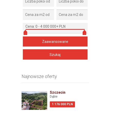
Cena:
0
-
4 000 000+ PLN
Najnowsze oferty
Szczecin
Dąbie
1 176 000 PLN