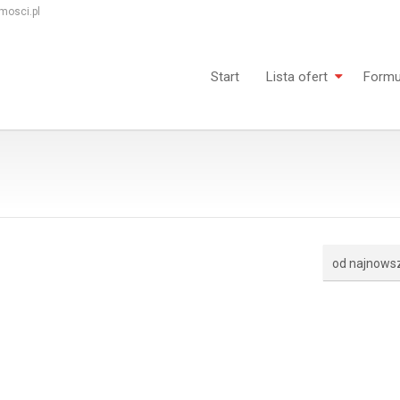
mosci.pl
Start
Lista ofert
Formu
od najnows