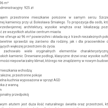
 96 m²
dministracyjny: 925 zł
ajem przestronne mieszkanie położone w samym sercu Szcze
ej kamienicy przy ul. Bolesława Śmiałego. To propozycja dla osób, kt
przedwojennej architektury, wysokie wnętrza oraz lokalizację poz
ać ze wszystkich atutów centrum miasta.
ie oferuje aż 96 m² powierzchni i składa się z trzech niezależnych poko
wietnie sprawdzi się zarówno dla rodziny, jak i dla pracowników 
ących większej przestrzeni do życia.
e zachowało wiele oryginalnych elementów charakterystyczn
skich kamienic. Drewniane podłogi, klasyczne drzwi oraz wysokie sufi
omości niepowtarzalny klimat, którego nie znajdziemy w nowym budown
 mieszkania wchodzą:
zależne, przestronne pokoje
elna kuchnia wyposażona w sprzęt AGD
nka z wanną
n
jonalny przedpokój
wym atutem jest duża ilość naturalnego światła oraz przestrzeń, kt