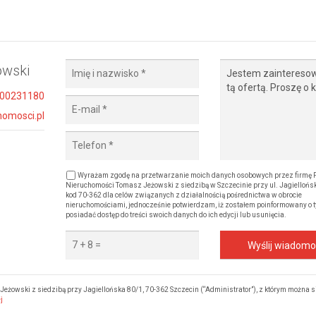
owski
500231180
homosci.pl
Wyrażam zgodę na przetwarzanie moich danych osobowych przez firmę 
Nieruchomości Tomasz Jeżowski z siedzibą w Szczecinie przy ul. Jagiellońsk
kod 70-362 dla celów związanych z działalnością pośrednictwa w obrocie
nieruchomościami, jednocześnie potwierdzam, iż zostałem poinformowany o t
posiadać dostęp do treści swoich danych do ich edycji lub usunięcia.
Wyślij wiadom
żowski z siedzibą przy Jagiellońska 80/1, 70-362 Szczecin (“Administrator”), z którym można s
j