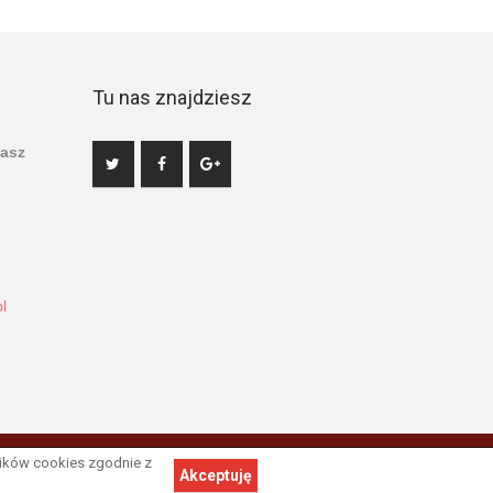
Tu nas znajdziesz
asz
l
lików cookies zgodnie z
Powrót na górę strony
Akceptuję