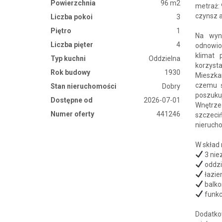
Powierzchnia
96 m2
metraż:
czynsz a
Liczba pokoi
3
Piętro
1
Na wyn
Liczba pięter
4
odnowion
klimat 
Typ kuchni
Oddzielna
korzyst
Rok budowy
1930
Mieszkan
czemu ś
Stan nieruchomości
Dobry
poszukuj
Dostępne od
2026-07-01
Wnętrz
Numer oferty
441246
szczeciń
nieruch
W skład
3 nie
oddzi
łazie
balko
funkc
Dodatko