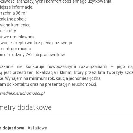
żliwości aranżacyjnych i komfort codziennego użytkowania.
ejsze informacje:
rzchnia 96 m²
zależne pokoje
iona kamienica
ie sufity
ciowe umeblowanie
wanie i ciepła woda z pieca gazowego
e centrum miasta
ne dla rodziny 2+2 lub pracowników
szkanie nie konkuruje nowoczesnymi rozwiązaniami — jego naj
ą jest przestrzeń, lokalizacja i klimat, który przez lata tworzyły szc
ce. Wynajem na minimum rok, kaucja jednomiesięczna.
am do kontaktu oraz na prezentację nieruchomości.
redniknieruchomosci.pl
metry dodatkowe
a dojazdowa:
Asfaltowa