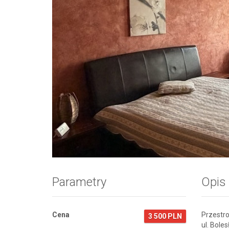
Zdjęcie 1
Parametry
Opis
Cena
Przestr
3 500 PLN
ul. Bole