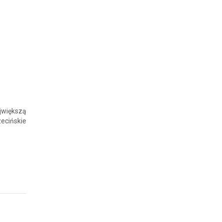
większą
zecińskie