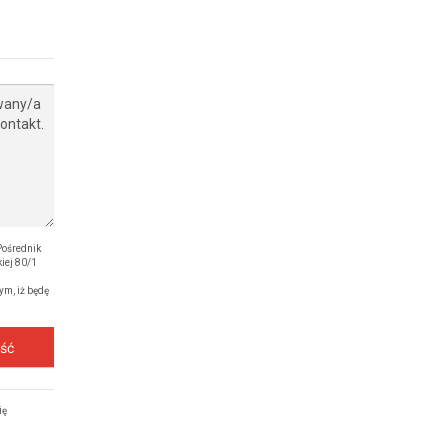
Pośrednik
iej 80/1
ym, iż będę
ość
ię