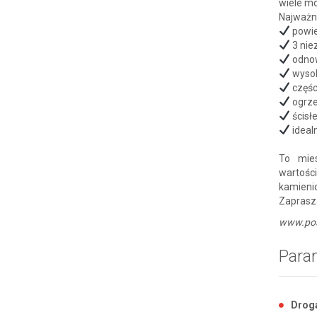
wiele mo
Najważni
powie
3 nie
odnow
wysok
częś
ogrze
ścisł
ideal
To mie
wartości
kamieni
Zaprasz
www.pos
Para
Drog