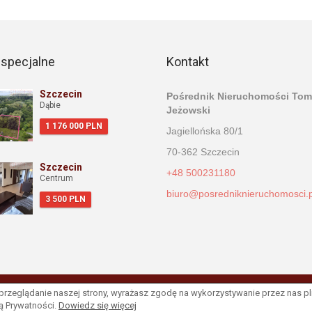
 specjalne
Kontakt
Szczecin
Pośrednik Nieruchomości Tom
Dąbie
Jeżowski
1 176 000 PLN
Jagiellońska 80/1
70-362 Szczecin
Szczecin
+48 500231180
Centrum
biuro@posredniknieruchomosci.p
3 500 PLN
 przeglądanie naszej strony, wyrażasz zgodę na wykorzystywanie przez nas p
ur nieruchomości -
asaricrm.com
ką Prywatności.
Dowiedz się więcej