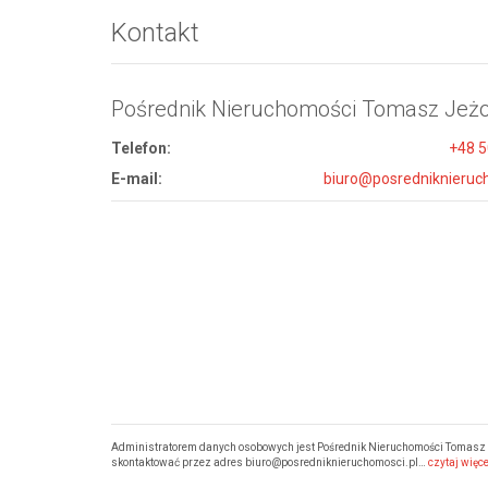
Kontakt
Pośrednik Nieruchomości Tomasz Jeż
Telefon:
+48 
E-mail:
biuro@posredniknieruc
Administratorem danych osobowych jest Pośrednik Nieruchomości Tomasz Je
skontaktować przez adres biuro@posredniknieruchomosci.pl…
czytaj więce