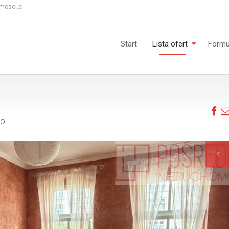
mosci.pl
Start
Lista ofert
Formu
go