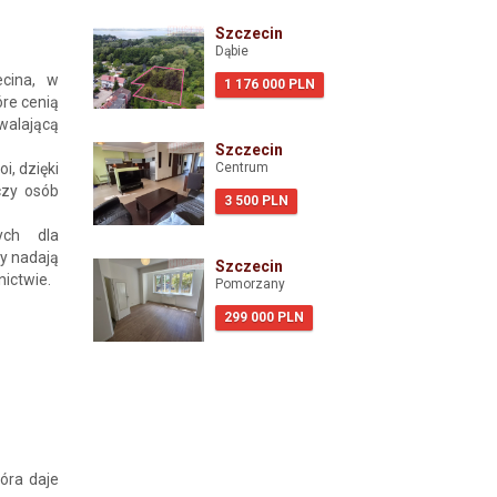
Szczecin
Dąbie
cina, w
1 176 000 PLN
óre cenią
walającą
Szczecin
i, dzięki
Centrum
czy osób
3 500 PLN
ych dla
ty nadają
Szczecin
ictwie.
Pomorzany
299 000 PLN
óra daje