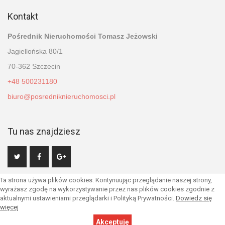
Kontakt
Pośrednik Nieruchomości Tomasz Jeżowski
Jagiellońska 80/1
70-362 Szczecin
+48 500231180
biuro@posredniknieruchomosci.pl
Tu nas znajdziesz
Ta strona używa plików cookies. Kontynuując przeglądanie naszej strony,
wyrażasz zgodę na wykorzystywanie przez nas plików cookies zgodnie z
aktualnymi ustawieniami przeglądarki i Polityką Prywatności.
Dowiedz się
więcej
© 2026 Wszystkie prawa zastrzeżone | Program dla biur
nieruchomości -
asaricrm.com
Powrót na górę strony
Akceptuję